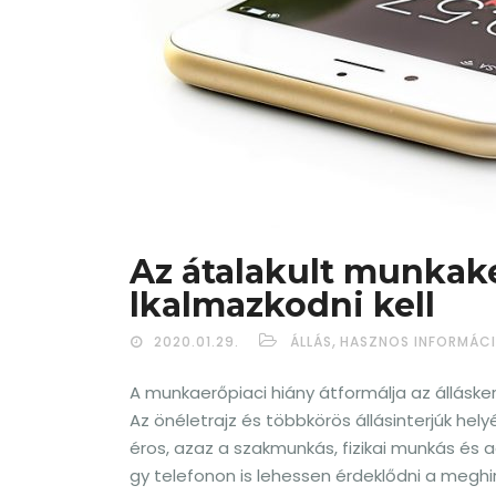
Az átalakult munkak
lkalmazkodni kell
,
2020.01.29.
ÁLLÁS
HASZNOS INFORMÁC
A munkaerőpiaci hiány átformálja az álláske
Az önéletrajz és többkörös állásinterjúk he
éros, azaz a szakmunkás, fizikai munkás és ad
gy telefonon is lehessen érdeklődni a meghi