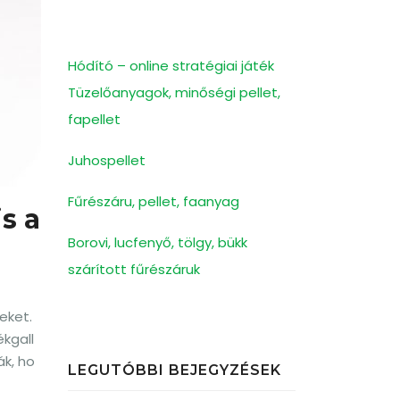
Hódító – online stratégiai játék
Tüzelőanyagok, minőségi pellet,
fapellet
Juhospellet
Fűrészáru, pellet, faanyag
s a
Borovi, lucfenyő, tölgy, bükk
szárított fűrészáruk
eket.
ékgall
ák, ho
LEGUTÓBBI BEJEGYZÉSEK