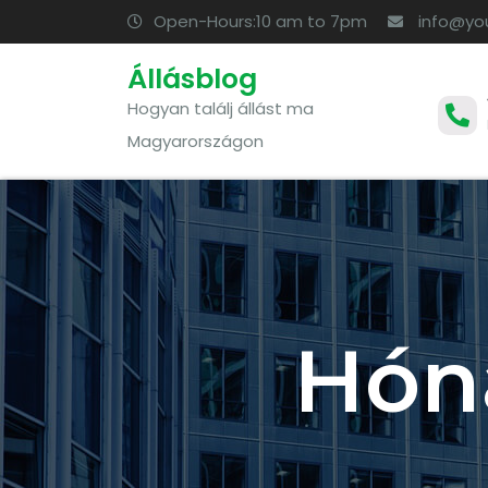
Open-Hours:10 am to 7pm
info@yo
Állásblog
Hogyan találj állást ma
Magyarországon
Hón