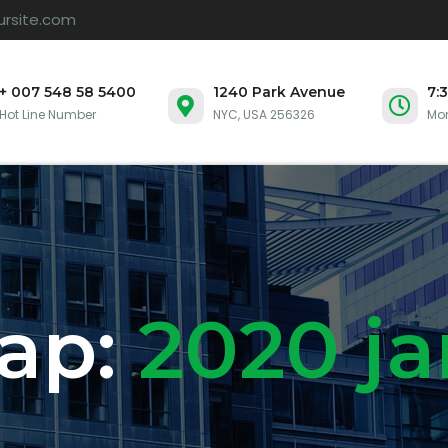
ursite.com
+ 007 548 58 5400
1240 Park Avenue
7:
Hot Line Number
NYC, USA 256326
Mon
ap:
2020 j