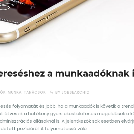
ereséshez a munkaadóknak i
,
,
IÓK
MUNKA
TANÁCSOK
BY JOBSEARCH12
resés folyamatát és jobb, ha a munkaadók is követik a trend
lyét átveszik a hatékony gyors okostelefonos megoldások a k
minisztrációs állásoknál is. A jelentkezők sok esetben elvárj
rdetett pozícióról. A folyamatossá váló