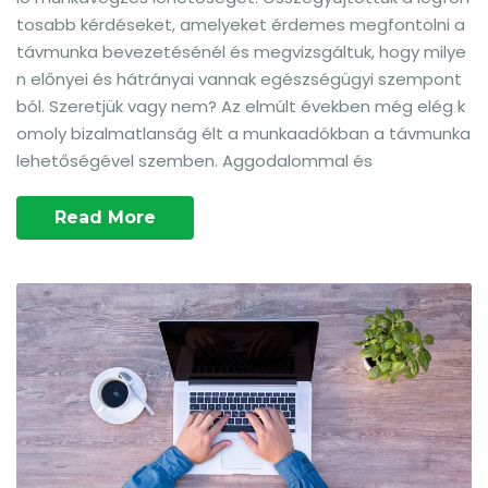
tosabb kérdéseket, amelyeket érdemes megfontolni a
távmunka bevezetésénél és megvizsgáltuk, hogy milye
n előnyei és hátrányai vannak egészségügyi szempont
ból. Szeretjük vagy nem? Az elmúlt években még elég k
omoly bizalmatlanság élt a munkaadókban a távmunka
lehetőségével szemben. Aggodalommal és
Read More