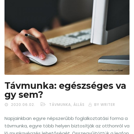
Távmunka: egészséges va
gy sem?
2020.06.02.
TÁVMUNKA, ÁLLÁS
BY WRITER
Napjainkban egyre népszerűbb foglalkoztatási forma a
távmunka, egyre több helyen biztosítják az otthonról va
ló munkavégzés lehetőségét. Összegyűjtöttük a legfon