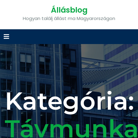
Állásblog
Hogyan találj állást ma Magyarországon
Kategória:
Távmunka