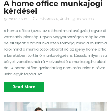
A home office munkajogi
kérdései
2020.05.19.
TÁVMUNKA, ÁLLÁS
BY WRITER
A home office (azaz az otthoni munkavégzés) egyre di
vatosabb jelenség. Ugyan Magyarországon még kevés
bé elterjedt a távmunka ezen formája, mind a munkavá
llalói mind a munkáltatói oldalról nő az igény home offic
e keretében történő munkavégzésre. Lássuk, milyen sza
bályok vonatkoznak rá – olvasható a munkajog.hu oldal
án. A home office gyakorlatilag nem más, mint a távm
unka egyik fajtája. Az
Read More