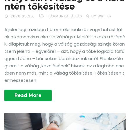
ntén tőkésítése
2020.05.26.
TÁVMUNKA, ÁLLÁS
BY WRITER
A jelenlegi fázisban háromféle reakciót vagy hatást lát
ok a koronavírus okozta válságra. Mielőtt ezekre rátérné
k, állapítsuk meg, hogy a válság gazdasági szintje korán
tsem jelenti – egyelőre! – azt, hogy a tőke logikája fölfü
ggesztődne – bár sokan ábrándoznak erről. Ellenkezőle
g: amit a válság „kezelésének” hívnak, az a legtöbb ese
tben nem más, mint a válság tőkésítése. Tőkésítésen t
ermészetesen
Read More