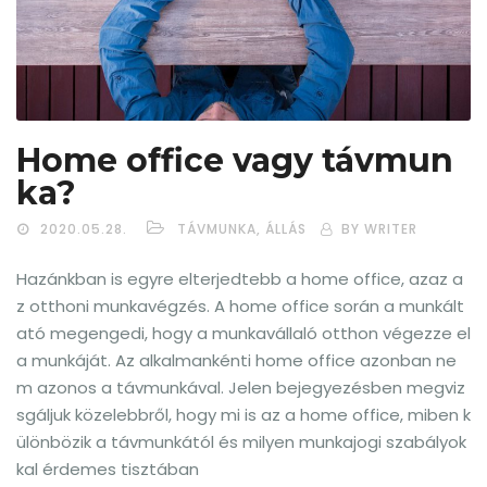
Home office vagy távmun
ka?
2020.05.28.
TÁVMUNKA, ÁLLÁS
BY WRITER
Hazánkban is egyre elterjedtebb a home office, azaz a
z otthoni munkavégzés. A home office során a munkált
ató megengedi, hogy a munkavállaló otthon végezze el
a munkáját. Az alkalmankénti home office azonban ne
m azonos a távmunkával. Jelen bejegyezésben megviz
sgáljuk közelebbről, hogy mi is az a home office, miben k
ülönbözik a távmunkától és milyen munkajogi szabályok
kal érdemes tisztában