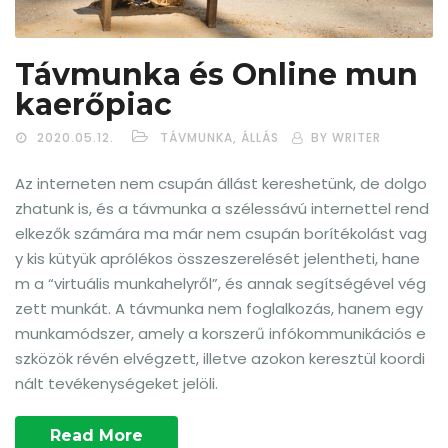
Távmunka és Online mun
kaerőpiac
2020.05.12.
TÁVMUNKA, ÁLLÁS
BY WRITER
Az interneten nem csupán állást kereshetünk, de dolgo
zhatunk is, és a távmunka a szélessávú internettel rend
elkezők számára ma már nem csupán borítékolást vag
y kis kütyük aprólékos összeszerelését jelentheti, hane
m a “virtuális munkahelyről”, és annak segítségével vég
zett munkát. A távmunka nem foglalkozás, hanem egy
munkamódszer, amely a korszerű infókommunikációs e
szközök révén elvégzett, illetve azokon keresztül koordi
nált tevékenységeket jelöli.
Read More