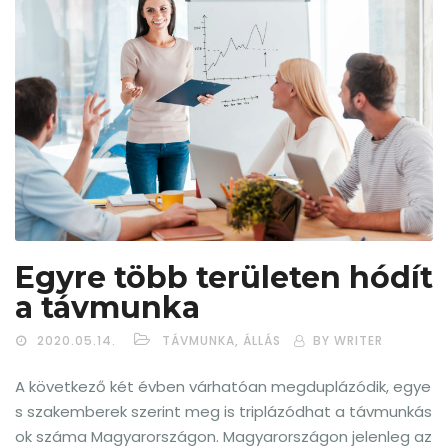
Egyre több területen hódít
a távmunka
2020.05.14.
TÁVMUNKA, ÁLLÁS
BY WRITER
A következő két évben várhatóan megduplázódik, egye
s szakemberek szerint meg is triplázódhat a távmunkás
ok száma Magyarországon. Magyarországon jelenleg az