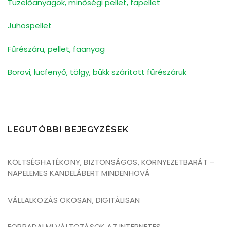
Tüzelőanyagok, minőségi pellet, fapellet
Juhospellet
Fűrészáru, pellet, faanyag
Borovi, lucfenyő, tölgy, bükk szárított fűrészáruk
LEGUTÓBBI BEJEGYZÉSEK
KÖLTSÉGHATÉKONY, BIZTONSÁGOS, KÖRNYEZETBARÁT –
NAPELEMES KANDELÁBERT MINDENHOVÁ
VÁLLALKOZÁS OKOSAN, DIGITÁLISAN
FORRADALMI VÁLTOZÁSOK AZ INTERNETES