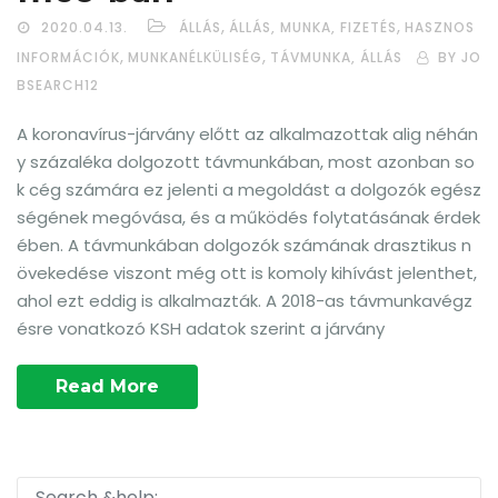
,
,
2020.04.13.
ÁLLÁS
ÁLLÁS, MUNKA, FIZETÉS
HASZNOS
,
,
INFORMÁCIÓK
MUNKANÉLKÜLISÉG
TÁVMUNKA, ÁLLÁS
BY JO
BSEARCH12
A koronavírus-járvány előtt az alkalmazottak alig néhán
y százaléka dolgozott távmunkában, most azonban so
k cég számára ez jelenti a megoldást a dolgozók egész
ségének megóvása, és a működés folytatásának érdek
ében. A távmunkában dolgozók számának drasztikus n
övekedése viszont még ott is komoly kihívást jelenthet,
ahol ezt eddig is alkalmazták. A 2018-as távmunkavégz
ésre vonatkozó KSH adatok szerint a járvány
Read More