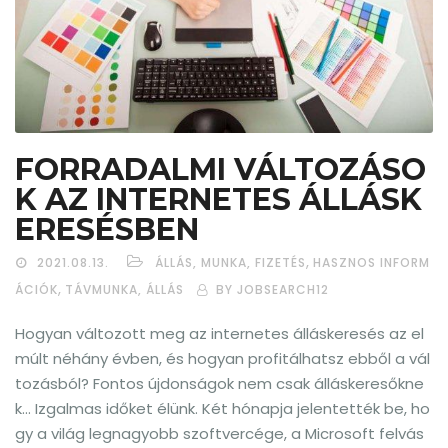
FORRADALMI VÁLTOZÁSO
K AZ INTERNETES ÁLLÁSK
ERESÉSBEN
,
2021.08.13.
ÁLLÁS, MUNKA, FIZETÉS
HASZNOS INFORM
,
ÁCIÓK
TÁVMUNKA, ÁLLÁS
BY JOBSEARCH12
Hogyan változott meg az internetes álláskeresés az el
múlt néhány évben, és hogyan profitálhatsz ebből a vál
tozásból? Fontos újdonságok nem csak álláskeresőkne
k… Izgalmas időket élünk. Két hónapja jelentették be, ho
gy a világ legnagyobb szoftvercége, a Microsoft felvás