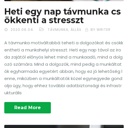
Heti egy nap távmunka cs
ökkenti a stresszt
2020.06.04.
TÁVMUNKA, ÁLLÁS
BY WRITER
A távmunka motiváltabbá teheti a dolgozókat és csökk
entheti a munkahelyi stresszt. Heti egy nap távol az iro
da zajától előnyös lehet mind a munkaadó, mind a dolg
ozó számára. Mind a dolgozók, mind pedig a munkáltat
ók egyharmada egyetért abban, hogy ez jó lehetőség l
enne, miközben a munkáltatók közel egynegyede gond
olja úgy, hogy ehhez további adatbiztonsági és infrastr
ukturális
Read More