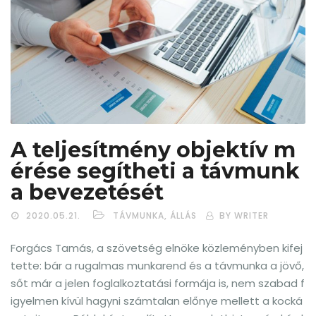
A teljesítmény objektív m
érése segítheti a távmunk
a bevezetését
2020.05.21.
TÁVMUNKA, ÁLLÁS
BY WRITER
Forgács Tamás, a szövetség elnöke közleményben kifej
tette: bár a rugalmas munkarend és a távmunka a jövő,
sőt már a jelen foglalkoztatási formája is, nem szabad f
igyelmen kívül hagyni számtalan előnye mellett a kocká