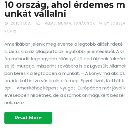
10 ország, ahol érdemes m
unkát vállalni
,
,
2019.11.03.
ÁLLÁS
MUNKA
TANÁCSOK
BY JOBSEA
RCH12
Amerikában jelenik meg évente a legtöbb álláshirdeté
s, derül ki a az állásportálok legutóbbi jelentéséből. A vil
ág második legnagyobb állásgyűjtő portáljának felméré
se jól mutatja, miszerint továbbra is az Egyesült Államok
ban keresik a legtöbben a munkát. – A könyv ma akciós
an, ide kattintva vásárolható meg. Egyet fizet, Kettőt k
ap! – Amerikához képest Nyugat-Európában már jóval k
evesebben hirdetnek, de a számok önmagukért beszél
nek, azaz
Read More