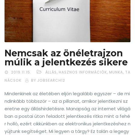
Nemcsak az önéletrajzon
múlik a jelentkezés sikere
,
,
,
2019.11.15.
ÁLLÁS
HASZNOS INFORMÁCIÓK
MUNKA
TA
NÁCSOK
BY JOBSEARCH12
Mindenkinek az életében eljön legalább egyszer – de mi
ndinkább többször – az a pillanat, amikor jelentkezni sz
eretne egy álláshirdetésre. Manapság az internet világá
ban a postai úton feladott jelentkezés ritka mint a fehé
r holló, ezért cikkünkben az elektronikus jelentkezéshez n
yújtunk segítséget. Mi legyen a tárgy? Ez talán a legegy