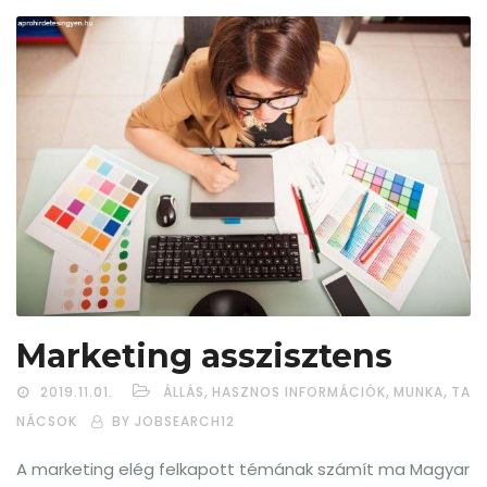
Marketing asszisztens
,
,
,
2019.11.01.
ÁLLÁS
HASZNOS INFORMÁCIÓK
MUNKA
TA
NÁCSOK
BY JOBSEARCH12
A marketing elég felkapott témának számít ma Magyar