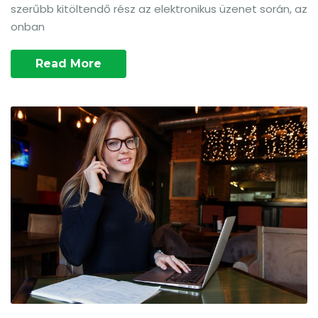
szerűbb kitöltendő rész az elektronikus üzenet során, az
onban
Read More