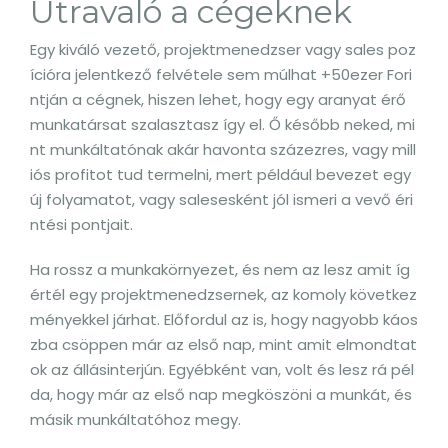
Útravaló a cégeknek
Egy kiváló vezető, projektmenedzser vagy sales poz
ícióra jelentkező felvétele sem múlhat +50ezer Fori
ntján a cégnek, hiszen lehet, hogy egy aranyat érő
munkatársat szalasztasz így el. Ő később neked, mi
nt munkáltatónak akár havonta százezres, vagy mill
iós profitot tud termelni, mert például bevezet egy
új folyamatot, vagy salesesként jól ismeri a vevő éri
ntési pontjait.
Ha rossz a munkakörnyezet, és nem az lesz amit íg
értél egy projektmenedzsernek, az komoly következ
ményekkel járhat. Előfordul az is, hogy nagyobb káos
zba csöppen már az első nap, mint amit elmondtat
ok az állásinterjún. Egyébként van, volt és lesz rá pél
da, hogy már az első nap megköszöni a munkát, és
másik munkáltatóhoz megy.