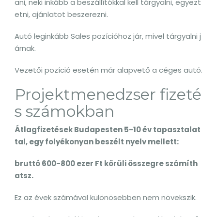
ani, neki inkább a beszállítókkal kell tárgyalni, egyezt
etni, ajánlatot beszerezni.
Autó leginkább Sales pozícióhoz jár, mivel tárgyalni j
árnak.
Vezetői pozíció esetén már alapvető a céges autó.
Projektmenedzser fizeté
s számokban
Átlagfizetések Budapesten 5-10 év tapasztalat
tal, egy folyékonyan beszélt nyelv mellett:
bruttó 600-800 ezer Ft körüli összegre számíth
atsz.
Ez az évek számával különösebben nem növekszik.