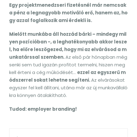
Egy projektmenedzseri fizetésnél már nemcsak
a pénz a legnagyobb motiváló erő, hanem az, ho
gy azzal foglalkozik ami érdekli is.
Mielőtt munkába áll hozzád bárki – mindegy mil
yen pozícióban -, a leghatékonyabb akkor lesze
l, ha előre leszögezed, hogy mi az elvárásod a m
unkatárssal szemben.
Az első pár hónapban még
senki sem tud igazán profitot termelni, hiszen meg
kell érteni a cég működését…
ezzel az egyszerű m
ódszerrel sokat lehetne segíteni.
Az elvárásokat
egyszer fel kell állítani, utána már az új munkavállaló
kra könnyen átalakítható.
Tudod: employer branding!