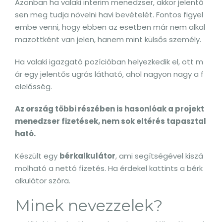
Azonban ha valaki interim menedzser, akkor jelentő
sen meg tudja növelni havi bevételét. Fontos figyel
embe venni, hogy ebben az esetben már nem alkal
mazottként van jelen, hanem mint külsős személy.
Ha valaki igazgató pozícióban helyezkedik el, ott m
ár egy jelentős ugrás látható, ahol nagyon nagy a f
elelősség.
Az ország többi részében is hasonlóak a projekt
menedzser fizetések, nem sok eltérés tapasztal
ható.
Készült egy
bérkalkulátor
, ami segítségével kiszá
molható a nettó fizetés. Ha érdekel kattints a bérk
alkulátor szóra.
Minek nevezzelek?