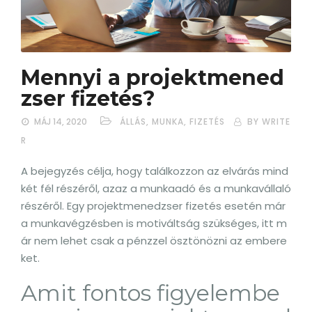
Mennyi a projektmened
zser fizetés?
MÁJ 14, 2020
ÁLLÁS, MUNKA, FIZETÉS
BY WRITE
R
A bejegyzés célja, hogy találkozzon az elvárás mind
két fél részéről, azaz a munkaadó és a munkavállaló
részéről. Egy projektmenedzser fizetés esetén már
a munkavégzésben is motiváltság szükséges, itt m
ár nem lehet csak a pénzzel ösztönözni az embere
ket.
Amit fontos figyelembe