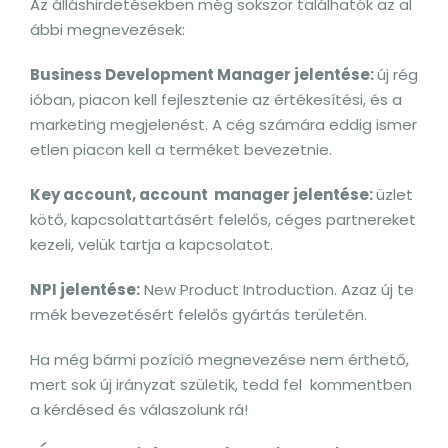
Az álláshirdetésekben még sokszor találhatók az al
ábbi megnevezések:
Business Development Manager jelentése:
új rég
ióban, piacon kell fejlesztenie az értékesítési, és a
marketing megjelenést. A cég számára eddig ismer
etlen piacon kell a terméket bevezetnie.
Key account, account manager jelentése:
üzlet
kötő, kapcsolattartásért felelős, céges partnereket
kezeli, velük tartja a kapcsolatot.
NPI jelentése:
New Product Introduction. Azaz új te
rmék bevezetésért felelős gyártás területén.
Ha még bármi pozíció megnevezése nem érthető,
mert sok új irányzat születik, tedd fel kommentben
a kérdésed és válaszolunk rá!