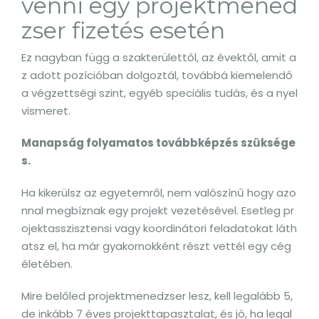
venni egy projektmened
zser fizetés esetén
Ez nagyban függ a szakterülettől, az évektől, amit a
z adott pozícióban dolgoztál, továbbá kiemelendő
a végzettségi szint, egyéb speciális tudás, és a nyel
vismeret.
Manapság folyamatos továbbképzés szüksége
s.
Ha kikerülsz az egyetemről, nem valószínű hogy azo
nnal megbíznak egy projekt vezetésével. Esetleg pr
ojektasszisztensi vagy koordinátori feladatokat láth
atsz el, ha már gyakornokként részt vettél egy cég
életében.
Mire belőled projektmenedzser lesz, kell legalább 5,
de inkább 7 éves projekttapasztalat, és jó, ha legal