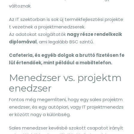
változnak.
Az IT szektorban is sok új termékfejlesztési projekte
t vezetnek a projektmenedzserek.
Az adatokat szolgáltatók
nagy része rendelkezik
diplomával
, ami legalább BSC szintű.
Cafeteria, és egyéb dolgok a bruttó fizetésen fe
lül értendőek, mint például a mobiltelefon.
Menedzser vs. projektm
enedzser
Fontos még megemlíteni, hogy egy sales projektm
enedzser, és egy autópiari, vagy IT projektmenedzs
er között nagy a különbség.
Sales menedzser kevésbé szokott csapatot irányít