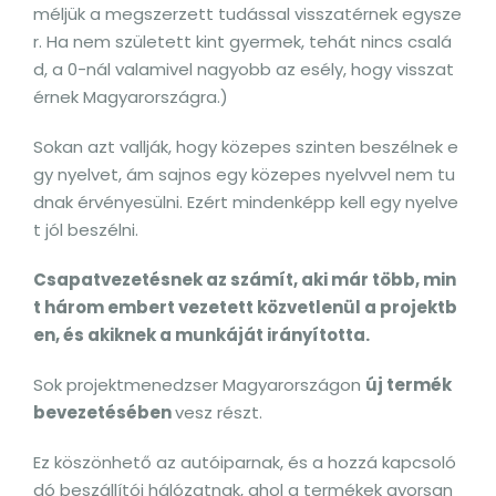
méljük a megszerzett tudással visszatérnek egysze
r. Ha nem született kint gyermek, tehát nincs csalá
d, a 0-nál valamivel nagyobb az esély, hogy visszat
érnek Magyarországra.)
Sokan azt vallják, hogy közepes szinten beszélnek e
gy nyelvet, ám sajnos egy közepes nyelvvel nem tu
dnak érvényesülni. Ezért mindenképp kell egy nyelve
t jól beszélni.
Csapatvezetésnek az számít, aki már több, min
t három embert vezetett közvetlenül a projektb
en, és akiknek a munkáját irányította.
Sok projektmenedzser Magyarországon
új termék
bevezetésében
vesz részt.
Ez köszönhető az autóiparnak, és a hozzá kapcsoló
dó beszállítói hálózatnak, ahol a termékek gyorsan