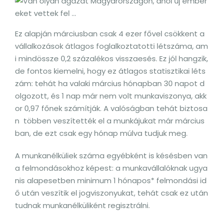
Ez alapján márciusban csak 4 ezer fővel csökkent a
vállalkozások átlagos foglalkoztatotti létszáma, am
i mindössze 0,2 százalékos visszaesés. Ez jól hangzik,
de fontos kiemelni, hogy ez átlagos statisztikai léts
zám: tehát ha valaki március hónapban 30 napot d
olgozott, és 1 nap már nem volt munkaviszonya, akk
or 0,97 főnek számítják. A valóságban tehát biztosa
n többen veszítették el a munkájukat már március
ban, de ezt csak egy hónap múlva tudjuk meg.
A munkanélküliek száma egyébként is késésben van
a felmondásokhoz képest: a munkavállalóknak ugya
nis alapesetben minimum 1 hónapos* felmondási id
ő után veszítik el jogviszonyukat, tehát csak ez után
tudnak munkanélküliként regisztrálni.