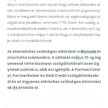
ány is ösztönözte ezt azzal, hogy ennek időszaka al
att továbbra is fennmarad a biztosítotti jogviszony.
Ekkor is meg kell fizetni azonban az egészségügyi sz
olgáltatói járulékot, ami havi 7710 forint. Ezt eddig a
munkavállalónak kellett fizetni, de a kormány ezt úg
y módosította május 1-jétől, hogy a vészhelyzet ide
je alatt a munkáltatónak.
Az elemzéshez szükséges adatokat a
Bisnode
bi
ztosította számunkra. A vállalat május 31-ig ing
yenessé tette bizonyos szolgáltatásait azon üg
yfelek számára, akik ezt igénylik. A PartnerContr
ol, PartnerRadar és D&B Credit szolgáltatásokr
ól és az ingyenes eléréshez szükséges informáci
ók
itt
érhetők el.