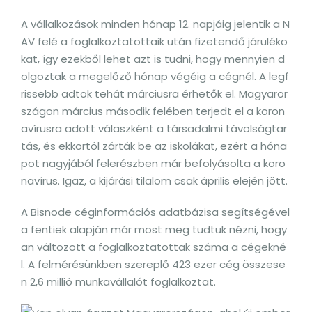
A vállalkozások minden hónap 12. napjáig jelentik a N
AV felé a foglalkoztatottaik után fizetendő járuléko
kat, így ezekből lehet azt is tudni, hogy mennyien d
olgoztak a megelőző hónap végéig a cégnél. A legf
rissebb adtok tehát márciusra érhetők el. Magyaror
szágon március második felében terjedt el a koron
avírusra adott válaszként a társadalmi távolságtar
tás, és ekkortól zárták be az iskolákat, ezért a hóna
pot nagyjából felerészben már befolyásolta a koro
navírus. Igaz, a kijárási tilalom csak április elején jött.
A Bisnode céginformációs adatbázisa segítségével
a fentiek alapján már most meg tudtuk nézni, hogy
an változott a foglalkoztatottak száma a cégekné
l. A felmérésünkben szereplő 423 ezer cég összese
n 2,6 millió munkavállalót foglalkoztat.