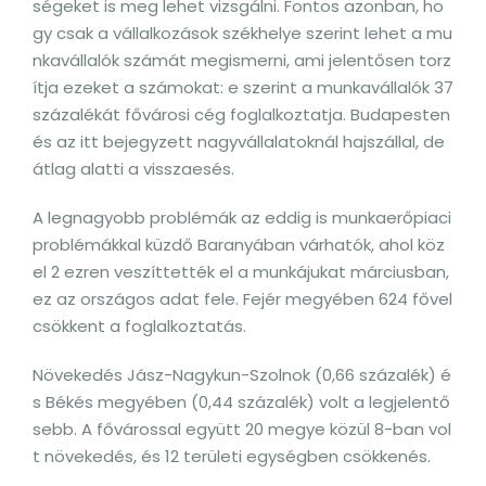
ségeket is meg lehet vizsgálni. Fontos azonban, ho
gy csak a vállalkozások székhelye szerint lehet a mu
nkavállalók számát megismerni, ami jelentősen torz
ítja ezeket a számokat: e szerint a munkavállalók 37
százalékát fővárosi cég foglalkoztatja. Budapesten
és az itt bejegyzett nagyvállalatoknál hajszállal, de
átlag alatti a visszaesés.
A legnagyobb problémák az eddig is munkaerőpiaci
problémákkal küzdő Baranyában várhatók, ahol köz
el 2 ezren veszíttették el a munkájukat márciusban,
ez az országos adat fele. Fejér megyében 624 fővel
csökkent a foglalkoztatás.
Növekedés Jász-Nagykun-Szolnok (0,66 százalék) é
s Békés megyében (0,44 százalék) volt a legjelentő
sebb. A fővárossal együtt 20 megye közül 8-ban vol
t növekedés, és 12 területi egységben csökkenés.