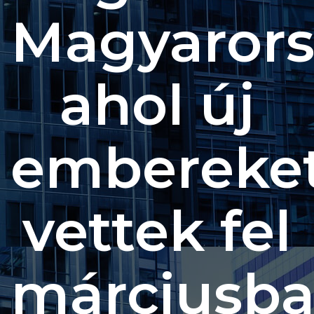
Magyarors
ahol új
embereke
vettek fel
márciusb