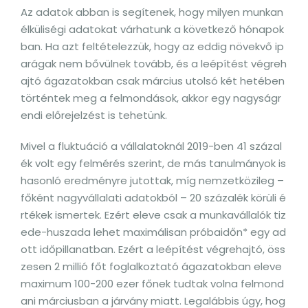
Az adatok abban is segítenek, hogy milyen munkan
élküliségi adatokat várhatunk a következő hónapok
ban. Ha azt feltételezzük, hogy az eddig növekvő ip
arágak nem bővülnek tovább, és a leépítést végreh
ajtó ágazatokban csak március utolsó két hetében
történtek meg a felmondások, akkor egy nagyságr
endi előrejelzést is tehetünk.
Mivel a fluktuáció a vállalatoknál 2019-ben 41 százal
ék volt egy felmérés szerint, de más tanulmányok is
hasonló eredményre jutottak, míg nemzetközileg –
főként nagyvállalati adatokból – 20 százalék körüli é
rtékek ismertek. Ezért eleve csak a munkavállalók tiz
ede-huszada lehet maximálisan próbaidőn* egy ad
ott időpillanatban. Ezért a leépítést végrehajtó, öss
zesen 2 millió főt foglalkoztató ágazatokban eleve
maximum 100-200 ezer főnek tudtak volna felmond
ani márciusban a járvány miatt. Legalábbis úgy, hog