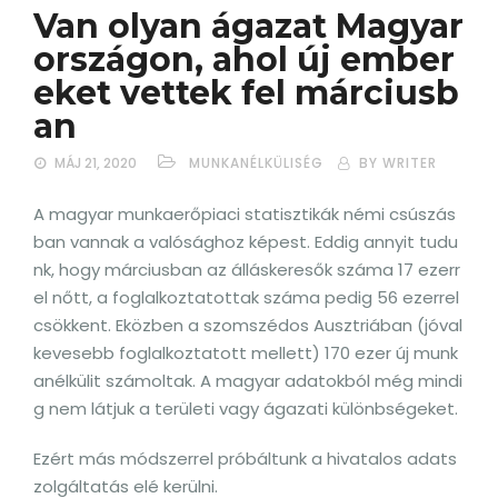
Van olyan ágazat Magyar
országon, ahol új ember
eket vettek fel márciusb
an
MÁJ 21, 2020
MUNKANÉLKÜLISÉG
BY WRITER
A magyar munkaerőpiaci statisztikák némi csúszás
ban vannak a valósághoz képest. Eddig annyit tudu
nk, hogy márciusban az álláskeresők száma 17 ezerr
el nőtt, a foglalkoztatottak száma pedig 56 ezerrel
csökkent. Eközben a szomszédos Ausztriában (jóval
kevesebb foglalkoztatott mellett) 170 ezer új munk
anélkülit számoltak. A magyar adatokból még mindi
g nem látjuk a területi vagy ágazati különbségeket.
Ezért más módszerrel próbáltunk a hivatalos adats
zolgáltatás elé kerülni.