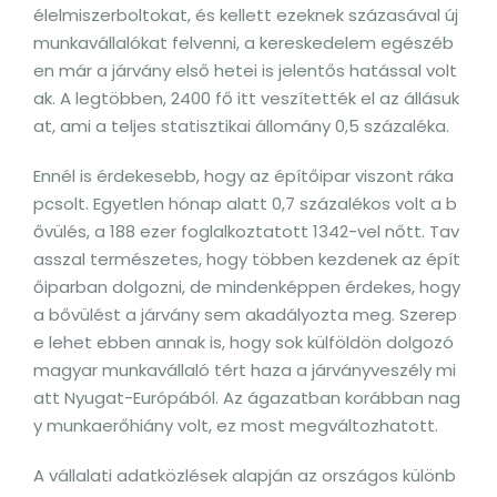
élelmiszerboltokat, és kellett ezeknek százasával új
munkavállalókat felvenni, a kereskedelem egészéb
en már a járvány első hetei is jelentős hatással volt
ak. A legtöbben, 2400 fő itt veszítették el az állásuk
at, ami a teljes statisztikai állomány 0,5 százaléka.
Ennél is érdekesebb, hogy az építőipar viszont ráka
pcsolt. Egyetlen hónap alatt 0,7 százalékos volt a b
ővülés, a 188 ezer foglalkoztatott 1342-vel nőtt. Tav
asszal természetes, hogy többen kezdenek az épít
őiparban dolgozni, de mindenképpen érdekes, hogy
a bővülést a járvány sem akadályozta meg. Szerep
e lehet ebben annak is, hogy sok külföldön dolgozó
magyar munkavállaló tért haza a járványveszély mi
att Nyugat-Európából. Az ágazatban korábban nag
y munkaerőhiány volt, ez most megváltozhatott.
A vállalati adatközlések alapján az országos különb