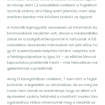
en hónap alatt 1,3 százalékkal csökkent a foglalkozt
atottak száma, ami főleg azért jelentős, mert alap
esetben ilyenkor már bővíteni szokott az ágazat.
A második legnagyobb visszaesés az információ és
kommunikáció területén volt, ahova a médiavállalko
zások és a szolgáltatóközpontok is tartoznak. A 0,6
százalékos visszaesés márciusban azt jelzi előre, ho
gy itt is jelentősebb leépítés történt. Leépítés volt
a feldolgozóiparban is, igaz, itt – az ellátási lánccal
kapcsolatos problémák miatt – már februárban me
gjelenhettek a problémák.
Amíg 12 kategóriában csökkent, 7-ben nőtt a foglal
koztatás. A leginkább az oktatásban, de ez még biz
tosan nem annak az eredménye, hogy az állam a k
épzéseket szabta feltételül a rövidített munka tám
ogatásához. Hiába rohamozták meg a vásárlók az