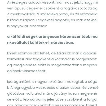
A részleges adatok viszont már most jelzik, hogy mil
yen típusú cégeknél csökkent a foglalkoztatottság.
A munkavállalók 71 százaléka hazai, és 29 százaléka
külföldi tulajdonú cégeknél dolgozik, és már ezeknél
is nagyok az eltérések:
a külföldi cégek arányosan háromszor több mu
nkavállalót küldtek el márciusban.
Ennek számos oka lehet, de talán ők már a globális
termelési lánc tagjaként a koronavírus magyarorsz
ági megjelenése előtt is megérezhették a megren
deléseik visszaesését.
Iparáganként is nagyon eltérően mozogtak a cége
k. A legnagyobb visszaesés a turizmusban és vendé
glátásban volt, ahol már a járvány hazai megjelené
se előtt, februárban is jelentősen csökkent a forgal
om, folyamatosak voltak a visszamondások. Egyetl