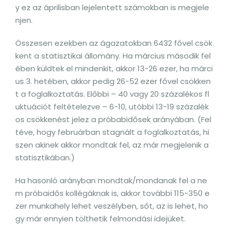
y ez az áprilisban lejelentett számokban is megjele
njen.
Összesen ezekben az ágazatokban 6432 fővel csök
kent a statisztikai állomány. Ha március második fel
ében küldtek el mindenkit, akkor 13-26 ezer, ha márci
us 3. hetében, akkor pedig 26-52 ezer fővel csökken
t a foglalkoztatás. Előbbi – 40 vagy 20 százalékos fl
uktuációt feltételezve – 6-10, utóbbi 13-19 százalék
os csökkenést jelez a próbabidősek arányában. (Fel
téve, hogy februárban stagnált a foglalkoztatás, hi
szen akinek akkor mondtak fel, az már megjelenik a
statisztikában.)
Ha hasonló arányban mondtak/mondanak fel a ne
m próbaidős kollégáknak is, akkor további 115-350 e
zer munkahely lehet veszélyben, sőt, az is lehet, ho
gy már ennyien tölthetik felmondási idejüket.