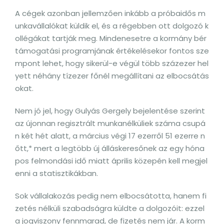
A cégek azonban jellemzően inkább a próbaidős m
unkavállalókat küldik el, és a régebben ott dolgozó k
ollégákat tartják meg. Mindenesetre a kormány bér
támogatási programjának értékelésekor fontos sze
mpont lehet, hogy sikerül-e végül több százezer hel
yett néhány tízezer főnél megállítani az elbocsátás
okat.
Nem jó jel, hogy Gulyás Gergely bejelentése szerint
az újonnan regisztrált munkanélküliek száma csupá
n két hét alatt, a március végi 17 ezerről 51 ezerre n
őtt,* mert a legtöbb új álláskeresőnek az egy hóna
pos felmondási idő miatt április közepén kell megjel
enni a statisztikákban.
Sok vállalakozás pedig nem elbocsátotta, hanem fi
zetés nélküli szabadságra küldte a dolgozóit: ezzel
a jogviszony fennmarad, de fizetés nem jár. A korm